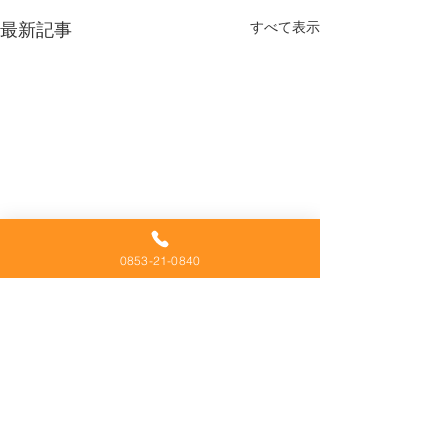
すべて表示
最新記事
0853-21-0840
​イベント会場設営・レンタル・テント・シート
展示会
〒693-0051 島根県出雲市小山町63